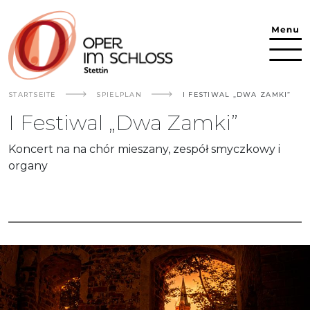
Direkt zum Inhalt
STARTSEITE
SPIELPLAN
I FESTIWAL „DWA ZAMKI”
I Festiwal „Dwa Zamki”
Koncert na na chór mieszany, zespół smyczkowy i
organy