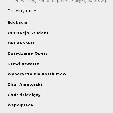
Nowe spojrzenie na polską klasykę baletową
Projekty unijne
Edukacja
OPERAcja Student
OPERApress
Zwiedzanie Opery
Drzwi otwarte
Wypożyczalnia Kostiumów
Chór Amatorski
Chór dziecięcy
Współpraca